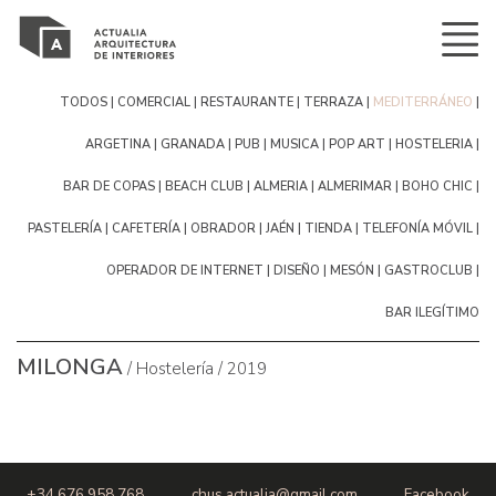
Todos
Comercial
Restaurante
terraza
mediterráneo
argetina
Granada
pub
musica
pop art
hosteleria
bar de copas
Beach Club
Almeria
Almerimar
boho chic
pastelería
cafetería
obrador
Jaén
tienda
telefonía móvil
operador de internet
diseño
mesón
gastroclub
bar ilegítimo
Milonga
/ Hostelería / 2019
+34 676 958 768
chus.actualia@gmail.com
Facebook