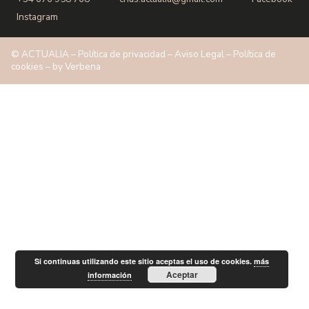
Instagram
© ACTUALIA –
Política de privacidad
–
Aviso Legal
–
Política de
cookies
– by
Verbena
Si continuas utilizando este sitio aceptas el uso de cookies.
más
Aceptar
información