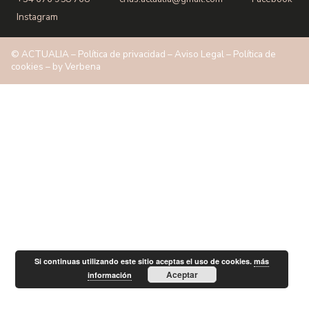
Instagram
© ACTUALIA –
Política de privacidad
–
Aviso Legal
–
Política de
cookies
– by
Verbena
Si continuas utilizando este sitio aceptas el uso de cookies.
más
Aceptar
información