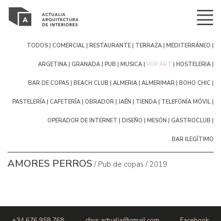
Todos
Comercial
Restaurante
terraza
mediterráneo
argetina
Granada
pub
musica
pop art
hosteleria
bar de copas
Beach Club
Almeria
Almerimar
boho chic
pastelería
cafetería
obrador
Jaén
tienda
telefonía móvil
operador de internet
diseño
mesón
gastroclub
bar ilegítimo
Amores Perros
/ Pub de copas / 2019
+34 676 958 768
chus.actualia@gmail.com
Facebook