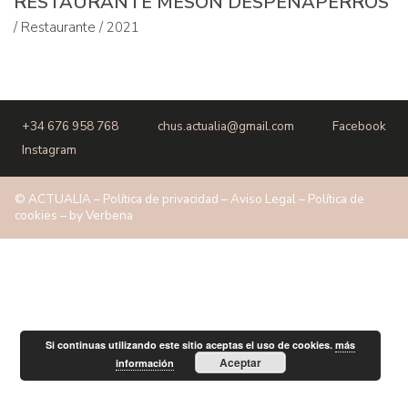
/ Restaurante / 2021
+34 676 958 768
chus.actualia@gmail.com
Facebook
Instagram
© ACTUALIA –
Política de privacidad
–
Aviso Legal
–
Política de
cookies
– by
Verbena
Si continuas utilizando este sitio aceptas el uso de cookies.
más
Aceptar
información