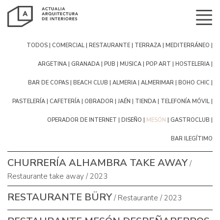
Todos
Comercial
Restaurante
terraza
mediterráneo
argetina
Granada
pub
musica
pop art
hosteleria
bar de copas
Beach Club
Almeria
Almerimar
boho chic
pastelería
cafetería
obrador
Jaén
tienda
telefonía móvil
operador de internet
diseño
mesón
gastroclub
bar ilegítimo
Churrería Alhambra take away
/
Restaurante take away / 2023
Restaurante Büry
/ Restaurante / 2023
Restaurante Mesón Despeñaperros