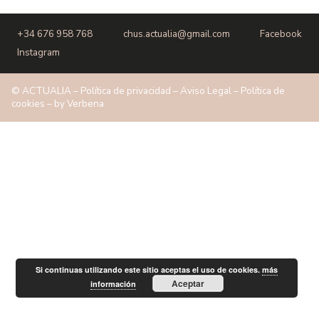
+34 676 958 768
chus.actualia@gmail.com
Facebook
Instagram
© ACTUALIA –
Política de privacidad
–
Aviso Legal
–
Política de
cookies
– by
Verbena
Si continuas utilizando este sitio aceptas el uso de cookies.
más
Aceptar
información